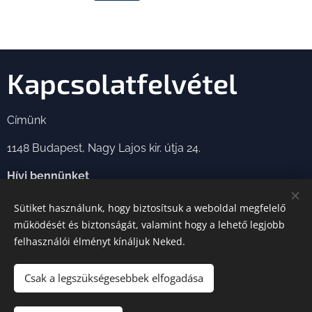
Kapcsolatfelvétel
Címünk
1148 Budapest, Nagy Lajos kir. útja 24.
Hívj bennünket
Telefon: +36 30 768 4190
Sütiket használunk, hogy biztosítsuk a weboldal megfelelő
működését és biztonságát, valamint hogy a lehető legjobb
felhasználói élményt kínáljuk Neked.
E-mail
ebest@ebest.hu
Csak a legszükségesebbek elfogadása